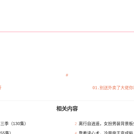
芬
01.别送外卖了大佬你
相关内容
三季（130集）
离行自逍遥，女扮男装背景板
2
55集）
靠着读心术，冷面帝王变成粘
4