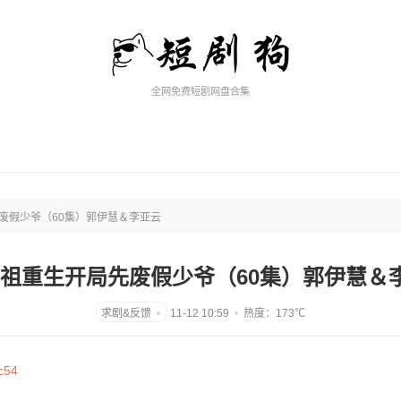
全网免费短剧网盘合集
先废假少爷（60集）郭伊慧＆李亚云
-老祖重生开局先废假少爷（60集）郭伊慧＆
11-12 10:59
热度：173℃
c54