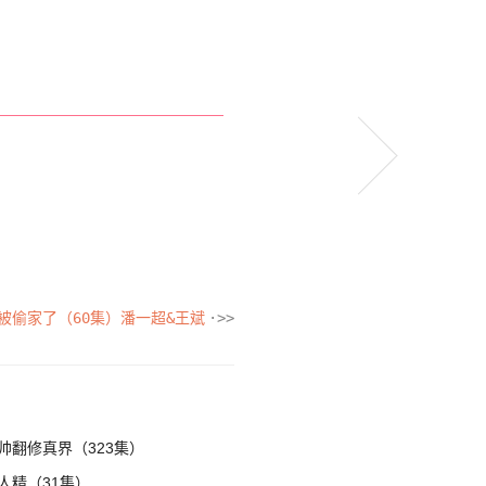
被偷家了（60集）潘一超&王斌
帅翻修真界（323集）
人精（31集）