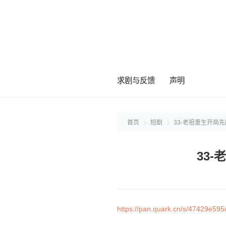
求剧与反馈
声明
首页
短剧
33-老祖重生开局
33
https://pan.quark.cn/s/47429e595