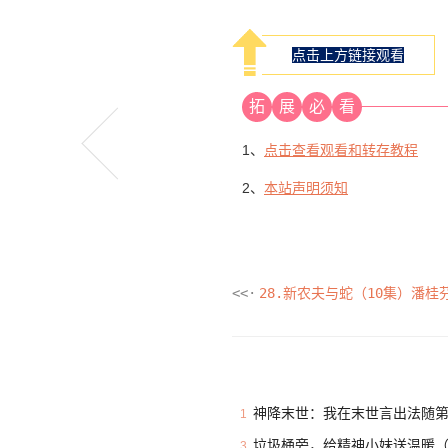
点击上方链接观看
拓
展
必
看
1、
点击查看观看和转存教程
2、
本站声明须知
28.新农夫与蛇（10集）潘桂
神降末世：我在末世言出法随第
1
垃圾桶旁，给精神小妹送温暖（
3