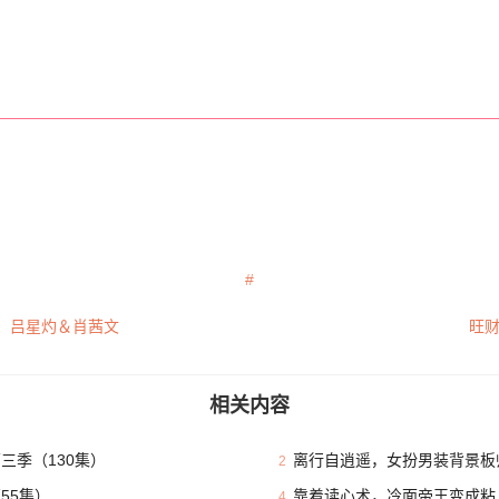
）吕星灼＆肖茜文
旺财
相关内容
三季（130集）
离行自逍遥，女扮男装背景板
2
55集）
靠着读心术，冷面帝王变成粘
4