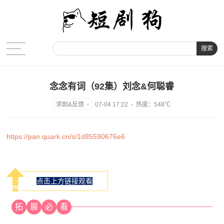
搜索
念念有词（92集）刘念&何聪睿
07-04 17:22
热度：548℃
https://pan.quark.cn/s/1d85590676e6
点击上方链接观看
拓
展
必
看