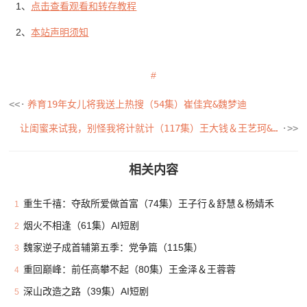
1、
点击查看观看和转存教程
2、
本站声明须知
养育19年女儿将我送上热搜（54集）崔佳宾&魏梦迪
让闺蜜来试我，别怪我将计就计（117集）王大钱＆王艺珂&瓜瓜&赵慧&琳琳
相关内容
重生千禧：夺敌所爱做首富（74集）王子行＆舒慧＆杨婧禾
1
烟火不相逢（61集）AI短剧
2
魏家逆子成首辅第五季：党争篇（115集）
3
重回巅峰：前任高攀不起（80集）王金泽＆王蓉蓉
4
深山改造之路（39集）AI短剧
5