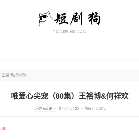
全网免费短剧网盘合集
）王裕博&何祥欢
唯爱心尖宠（80集）王裕博&何祥欢
07-04 17:22
热度：215℃
5060