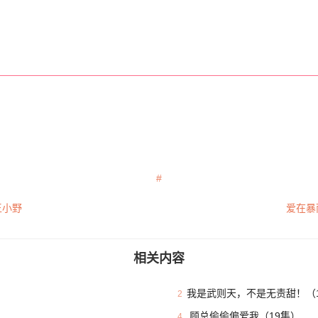
王小野
爱在暴
相关内容
我是武则天，不是无责甜！（1
2
）
顾总偷偷偏爱我（19集）
4