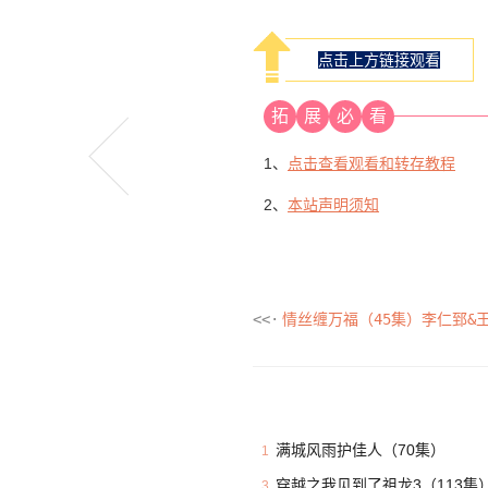
点击上方链接观看
拓
展
必
看
1、
点击查看观看和转存教程
2、
本站声明须知
情丝缠万福（45集）李仁郅&
满城风雨护佳人（70集）
1
穿越之我见到了祖龙3（113集
3