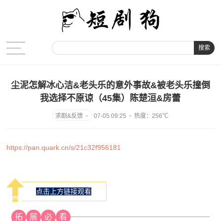
搜索
尘泥怎解冰心洁&老头乐的意外事故&被老头乐撞倒
我选择不原谅（45集）陈楚洹&房蕾
07-05 09:25
热度：256℃
https://pan.quark.cn/s/21c32f956181
点击上方链接观看
拓
展
必
看