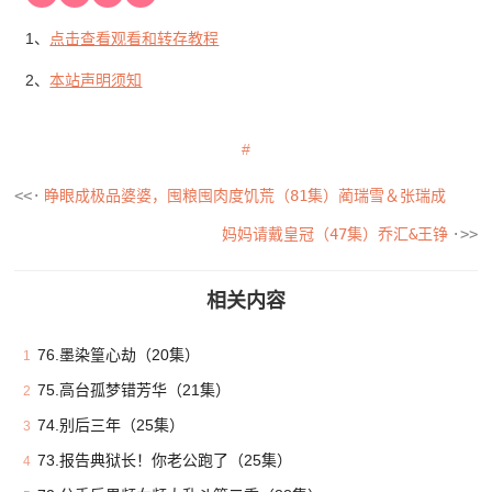
1、
点击查看观看和转存教程
2、
本站声明须知
睁眼成极品婆婆，囤粮囤肉度饥荒（81集）蔺瑞雪＆张瑞成
妈妈请戴皇冠（47集）乔汇&王铮
相关内容
76.墨染篁心劫（20集）
1
75.高台孤梦错芳华（21集）
2
74.别后三年（25集）
3
73.报告典狱长！你老公跑了（25集）
4