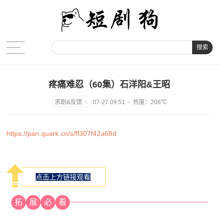
搜索
疼痛难忍（60集）石洋阳&王昭
07-27 09:51
热度：208℃
https://pan.quark.cn/s/ff307f42a68d
点击上方链接观看
拓
展
必
看