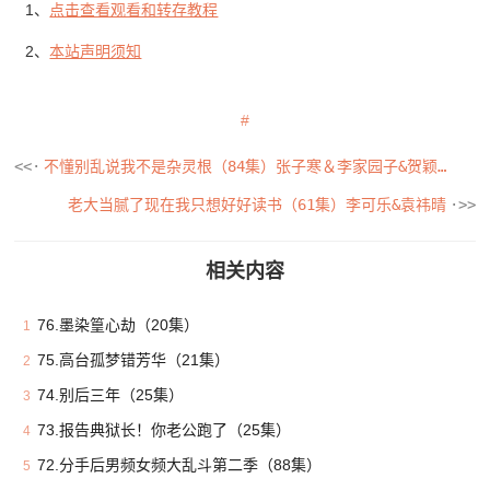
1、
点击查看观看和转存教程
2、
本站声明须知
不懂别乱说我不是杂灵根（84集）张子寒＆李家园子&贺颖怡&范宣梓棋&常六六
老大当腻了现在我只想好好读书（61集）李可乐&袁祎晴
相关内容
76.墨染篁心劫（20集）
1
75.高台孤梦错芳华（21集）
2
74.别后三年（25集）
3
73.报告典狱长！你老公跑了（25集）
4
72.分手后男频女频大乱斗第二季（88集）
5