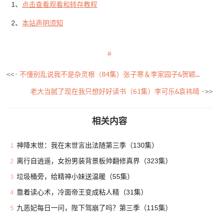
1、
点击查看观看和转存教程
2、
本站声明须知
不懂别乱说我不是杂灵根（84集）张子寒＆李家园子&贺颖怡&范宣梓棋&常六六
老大当腻了现在我只想好好读书（61集）李可乐&袁祎晴
相关内容
神降末世：我在末世言出法随第三季（130集）
1
离行自逍遥，女扮男装背景板帅翻修真界（323集）
2
垃圾桶旁，给精神小妹送温暖（55集）
3
靠着读心术，冷面帝王变成粘人精（31集）
4
九恶妃每日一问，陛下驾崩了吗？第三季（115集）
5