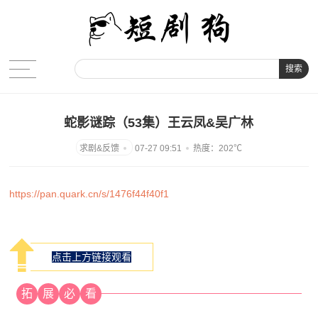
搜索
蛇影谜踪（53集）王云凤&吴广林
07-27 09:51
热度：202℃
https://pan.quark.cn/s/1476f44f40f1
点击上方链接观看
拓
展
必
看