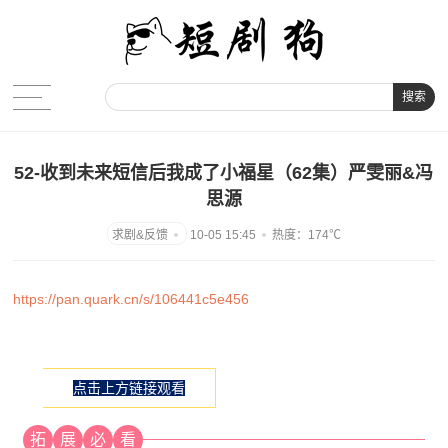
搜索
52-收到未来短信后我成了小福星（62集）严雯丽&冯
思源
10-05 15:45
热度：174℃
https://pan.quark.cn/s/106441c5e456
点击上方链接观看
拓
展
必
看