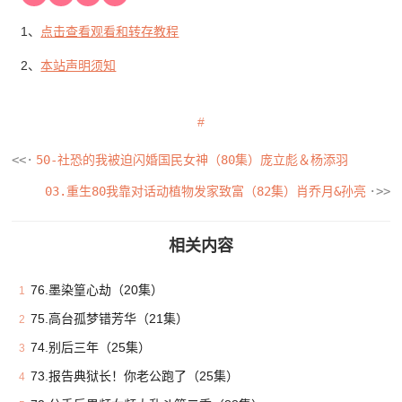
1、
点击查看观看和转存教程
2、
本站声明须知
50-社恐的我被迫闪婚国民女神（80集）庞立彪＆杨添羽
03.重生80我靠对话动植物发家致富（82集）肖乔月&孙亮
相关内容
76.墨染篁心劫（20集）
1
75.高台孤梦错芳华（21集）
2
74.别后三年（25集）
3
73.报告典狱长！你老公跑了（25集）
4