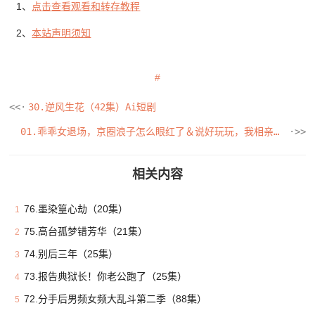
1、
点击查看观看和转存教程
2、
本站声明须知
30.逆风生花（42集）Ai短剧
01.乖乖女退场，京圈浪子怎么眼红了＆说好玩玩，我相亲你破防什么（65集）赵振栋＆侯呈玥
相关内容
76.墨染篁心劫（20集）
1
75.高台孤梦错芳华（21集）
2
74.别后三年（25集）
3
73.报告典狱长！你老公跑了（25集）
4
72.分手后男频女频大乱斗第二季（88集）
5