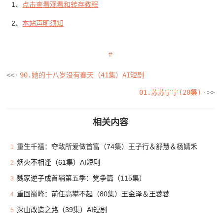
1、
点击查看观看和转存教程
2、
本站声明须知
90.她的十八岁没有春天（41集）AI短剧
01.苏苏宁宁(20集)
相关内容
重生千禧：夺敌所爱做首富（74集）王子行＆舒慧＆杨婧禾
1
烟火不相逢（61集）AI短剧
2
魏家逆子成首辅第五季：党争篇（115集）
3
重回巅峰：前任高攀不起（80集）王金泽＆王蓉蓉
4
深山改造之路（39集）AI短剧
5