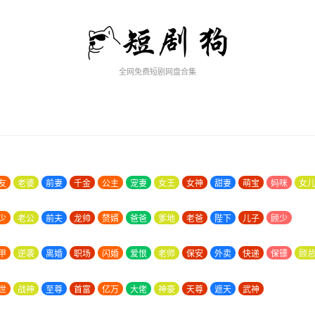
全网免费短剧网盘合集
友
老婆
前妻
千金
公主
宠妻
女王
女神
甜妻
萌宝
妈咪
女
少
老公
前夫
龙帅
赘婿
爸爸
爹地
老爸
陛下
儿子
顾少
甲
逆袭
离婚
职场
闪婚
爱恨
老师
保安
外卖
快递
保镖
顾
世
战神
至尊
首富
亿万
大佬
神豪
天尊
遮天
武神