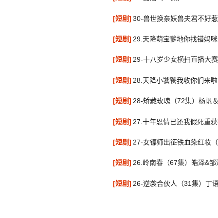
[短剧]
30-兽世换亲妖兽夫君不好惹
[短剧]
29.天降萌宝爹地你找错妈咪
[短剧]
29-十八岁少女横扫直播大赛
[短剧]
28.天降小饕餮我收你们来啦
[短剧]
28-矫藏玫瑰（72集）杨帆
[短剧]
27.十年恩情已还我假死重获
[短剧]
27-女镖师出征铁血染红妆（
[短剧]
26.岭南春（67集）皓泽&
[短剧]
26-逆袭合伙人（31集）丁