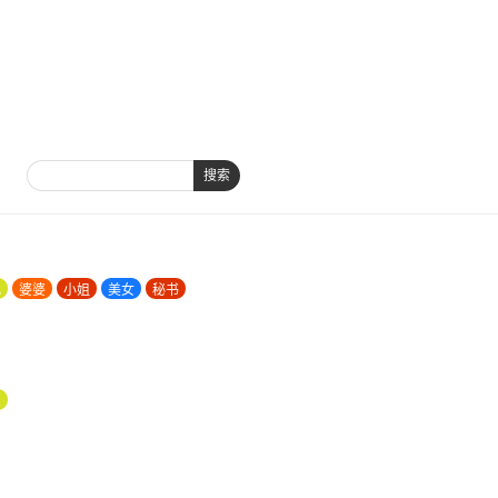
搜索
儿
婆婆
小姐
美女
秘书
总