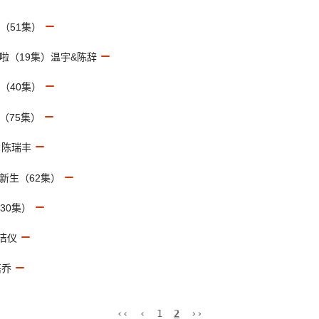
（51集）
啦（19集）温宇&陈辞
（40集）
（75集）
＆陈瑞丰
新生（62集）
30集）
邹洁仪
语乔
‹‹
‹
1
2
››