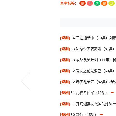
单字标签：
婿
丐
虐
傻
龙
[短剧]
34-正在通话中（70集）刘
[短剧]
33.陆总今天要离婚（81集
[短剧]
33-攻略反派计划（11集）
[短剧]
32.爱女之前先爱己（60集
[短剧]
32-春天花会开（82集）杨
[短剧]
31.高校名侦探（19集）
[短剧]
31-开局迎娶女战神助她称帝
[短剧]
30.瓮仙（15集）