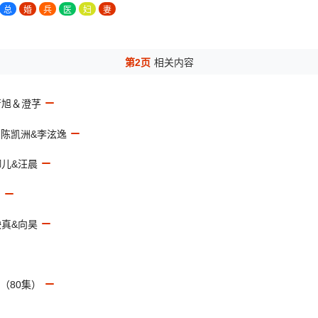
总
婚
兵
医
妇
妻
第2页
相关内容
萧旭＆澄芓
）陈凯洲&李泫逸
御儿&汪晨
）
映真&向昊
（80集）