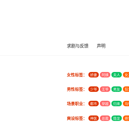
求剧与反馈
声明
女性标签：
娇妻
阿姨
夫人
女
男性标签：
少爷
王爷
男友
狂
场景职业：
都市
穿越
归来
马
爽设标签：
神医
总裁
隐龙
绝